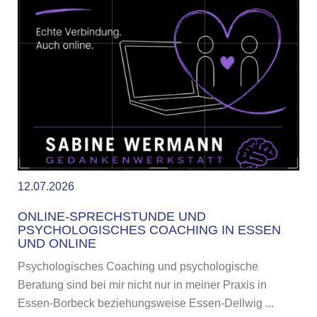
12.07.2026
ONLINE-SPRECHSTUNDE UND
PSYCHOLOGISCHES COACHING IN ESSEN
UND ONLINE
Psychologisches Coaching und psychologische
Beratung sind bei mir nicht nur in meiner Praxis in
Essen-Borbeck beziehungsweise Essen-Dellwig ...